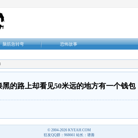
脑筋急转弯
恐怖故事
容
漆黑的路上却看见50米远的地方有一个钱包
© 2004-2026
KYEAH.COM
狂友QQ群：968661 站长：谱善