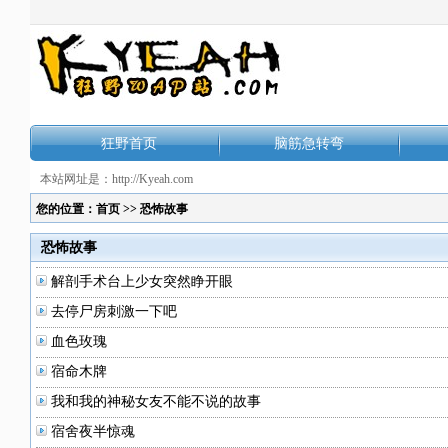
狂野首页
脑筋急转弯
本站网址是：http://Kyeah.com
您的位置：
首页
>>
恐怖故事
恐怖故事
解剖手术台上少女突然睁开眼
去停尸房刺激一下吧
血色玫瑰
宿命木牌
我和我的神秘女友不能不说的故事
宿舍夜半惊魂