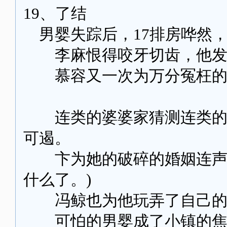
19、了结
男婴失踪后，17排房哗然
李麻恨得咬牙切齿，他发
慕容又一次为万分冤枉的
连类的婆婆家猜测连类的精
可遏。
卞为她的破碎的婚姻连声叹
什么了。)
冯鲸也为他玩弄了自己的
可怕的男婴成了小镇的焦点