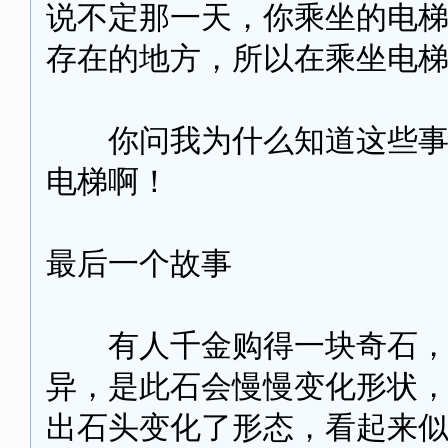
说不定那一天，你乘坐的电
存在的地方，所以在乘坐电
你问我为什么知道这些事吗
电梯啊！
最后一个故事
有人千金购得一块奇石，形
异，是此石会慢慢变化形状
出石头变化了形态，看起来