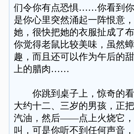
们令你有点恐惧……你看到
是你心里突然涌起一阵恨意
她，很快把她的衣服扯成了
你觉得老鼠比较美味，虽然
趣，而且还可以作为午后的
上的腊肉……
你跳到桌子上，惊奇的看见
大约十二、三岁的男孩，正
汽油，然后——点上火烧它
叫，可是你听不到任何声音