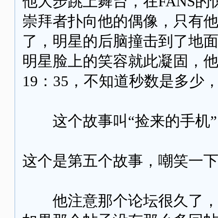
他大步跳上舞台，在FANS
崇拜者扑向他的偶像，只有
了，明星的后脑撞击到了地
明星脸上的笑容就此凝固，
19：35，不知道秒数是多少
这个故事叫“捡来的手机”
这个是第五个故事，嘲笑一
他注意那个论坛很久了，他