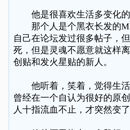
他是很喜欢生活多变化的
那个人是个黑衣长发的MM
自己在论坛发过很多帖子，
死，但是灵魂不愿意就这样
创贴和发火星贴的新人。
他听着，笑着，觉得生活实
曾经在一个自认为很好的原
人十指流血不止，才突然变