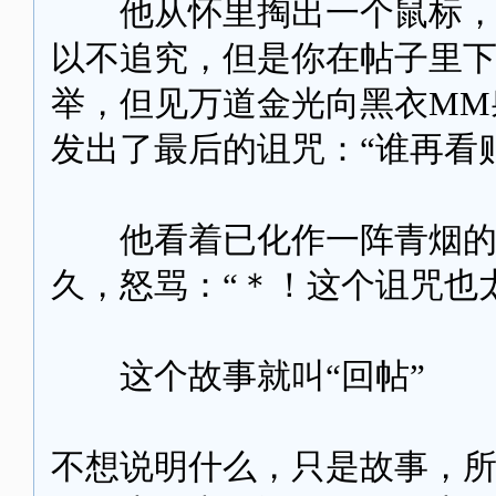
他从怀里掏出一个鼠标，冷
以不追究，但是你在帖子里下
举，但见万道金光向黑衣MM
发出了最后的诅咒：“谁再看
他看着已化作一阵青烟的M
久，怒骂：“＊！这个诅咒也
这个故事就叫“回帖”
不想说明什么，只是故事，