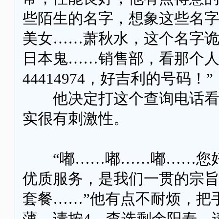
些陌生的名字，想象这些名字
美女……萧秋水，这个名字
日本鬼……销售部，看那个
44414974，好吉利的号码！”
他决定打这个查询电话看看
实很有刺激性。
“嘟……嘟……嘟……您好
优质服务，是我们一贯的宗
套餐……”他有点不耐烦，把
薄，请按4，查选剩余阳寿，