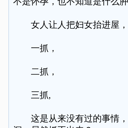
不是怀孕，也不知道是什么
女人让人把妇女抬进屋，
一抓，
二抓，
三抓,
这是从来没有过的事情，女