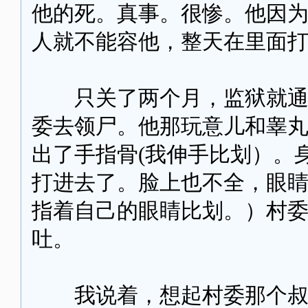
他的死。真事。很惨。他因
人就不能容他，整天在里面
只关了两个月，监狱就通知
委去领尸。他那玩意儿和睾
出了手指骨(我伸手比划）。
打进去了。脸上也不全，眼
指着自己的眼睛比划。）村
吐。
我说着，想起村委那个叔叔