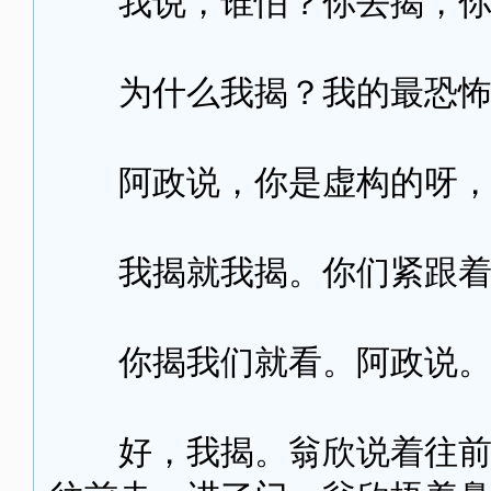
我说，谁怕？你去揭，你
为什么我揭？我的最恐怖
阿政说，你是虚构的呀，你
我揭就我揭。你们紧跟着
你揭我们就看。阿政说
好，我揭。翁欣说着往前走