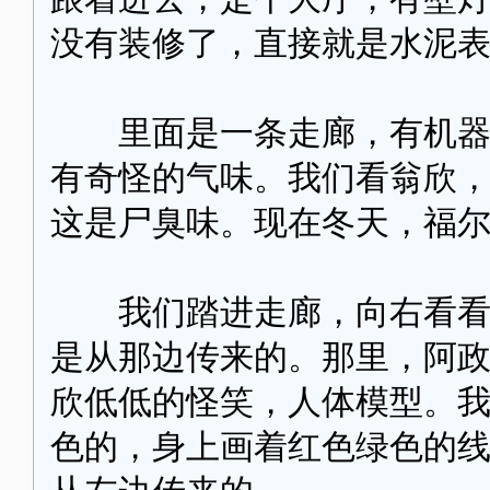
没有装修了，直接就是水泥
里面是一条走廊，有机器的
有奇怪的气味。我们看翁欣
这是尸臭味。现在冬天，福
我们踏进走廊，向右看看，
是从那边传来的。那里，阿
欣低低的怪笑，人体模型。
色的，身上画着红色绿色的