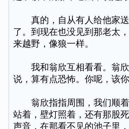
真的，自从有人给他家送那
了。到现在也没见到那老太
来越野，像狼一样。
我和翁欣互相看看。翁欣问
说，算有点恐怖。你呢，该
翁欣指指周围，我们顺着看
站着，壁灯照着，还有那股
声音，在那看不见的池子里