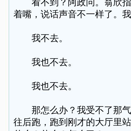
看不到？阿政问。翁欣指着
着嘴，说话声音不一样了。
我不去。
我也不去。
我也不去。
那怎么办？我受不了那气味
往后跑，跑到刚才的大厅里