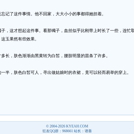
忘记了这件事情。他不回家，大大小小的事都得她担着。
，这才想起这件事。看那镯子，血丝似乎比刚带上时长了一些，连忙取
，这玉果然有些效果。
多长，肤色渐渐由黑黄转为白皙，腰肢明显的苗条了许多。
半，肤色白皙可人，寻出做姑娘时的衣裙，竟可以轻而易举的穿上。
© 2004-2026
KYEAH.COM
狂友QQ群：968661 站长：谱善