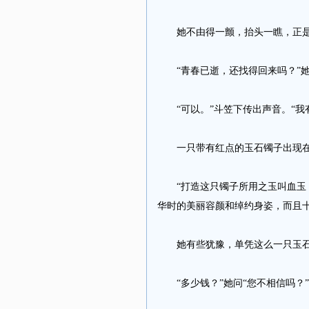
她不由得一颤，抬头一瞧，正是货
“青春已逝，还找得回来吗？”她
“可以。”斗笠下传出声音。“我
一只带有红点的玉石镯子出现在
“打造这只镯子所用之玉叫血玉，
华时的美丽容颜和绰约身姿，而且十
她有些犹豫，单凭这么一只玉石打
“多少钱？”她问“您不相信吗？”