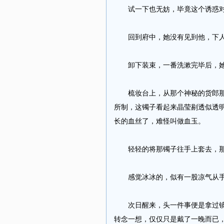
试一下也无妨，毕竟这个诱惑对她
回到府中，她没有见到他，下人
卸下装束，一番洗漱完毕后，她准
梳妆台上，从那个神秘的货郎那里
所制，这镯子看起来晶莹剔透似透
长的血丝了，难怪叫做血玉。
轻轻的将那镯子往手上套去，那镯
感觉冰冰的，似有一股凉气从手腕
次日醒来，头一件事便是拿过镜子
转念一想，仅仅只是戴了一晚而已