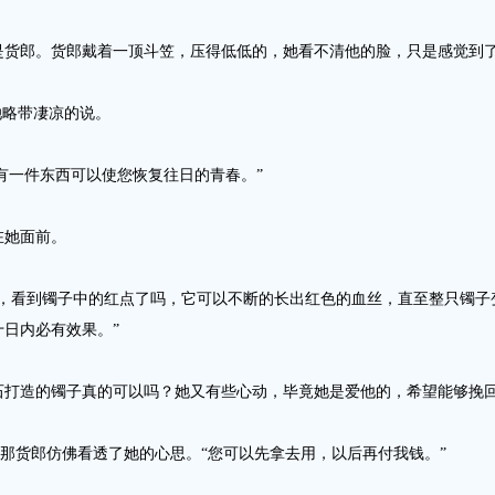
郎。货郎戴着一顶斗笠，压得低低的，她看不清他的脸，只是感觉到了
略带凄凉的说。
有一件东西可以使您恢复往日的青春。”
她面前。
看到镯子中的红点了吗，它可以不断的长出红色的血丝，直至整只镯子
日内必有效果。”
造的镯子真的可以吗？她又有些心动，毕竟她是爱他的，希望能够挽
那货郎仿佛看透了她的心思。“您可以先拿去用，以后再付我钱。”