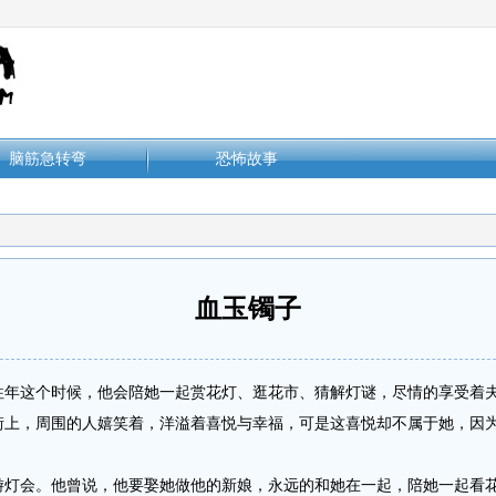
脑筋急转弯
恐怖故事
血玉镯子
这个时候，他会陪她一起赏花灯、逛花市、猜解灯谜，尽情的享受着夫
街上，周围的人嬉笑着，洋溢着喜悦与幸福，可是这喜悦却不属于她，因
会。他曾说，他要娶她做他的新娘，永远的和她在一起，陪她一起看花