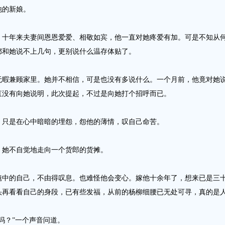
他的新娘。
年来夫妻间恩恩爱爱、相敬如宾，他一直对她疼爱有加。可是不知从何
都和她说不上几句，更别说什么温存体贴了。
兼顾家里。她并不相信，可是也没有多说什么。一个月前，他竟对她说
直没有向她说明，此次提起，不过是向她打个招呼而已。
只是在心中暗暗的埋怨，怨他的薄情，叹自己命苦。
她不自觉地走向一个货郎的货摊。
的自己，不由得叹息。也难怪他会变心。嫁他十余年了，想来已是三十
头再看看自己的身段，已有些发福，从前的杨柳细腰已无处可寻，真的是
？”一个声音问道。