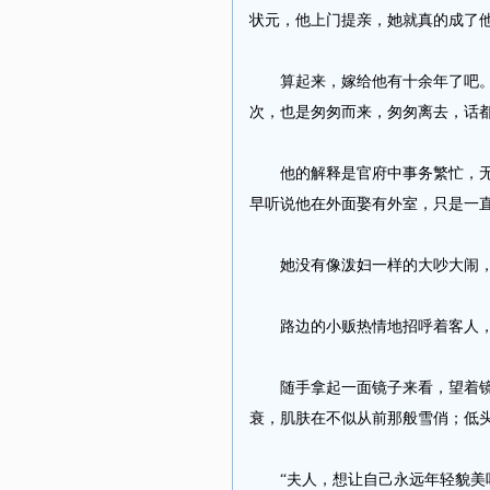
状元，他上门提亲，她就真的成了
算起来，嫁给他有十余年了吧。十
次，也是匆匆而来，匆匆离去，话
他的解释是官府中事务繁忙，无暇
早听说他在外面娶有外室，只是一
她没有像泼妇一样的大吵大闹，
路边的小贩热情地招呼着客人，
随手拿起一面镜子来看，望着镜中
衰，肌肤在不似从前那般雪俏；低
“夫人，想让自己永远年轻貌美吗