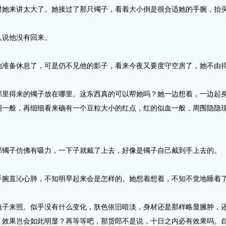
来讲太大了。她接过了那只镯子，看着大小倒是很合适她的手腕，抬头
说他没有回来。
备休息了，可是仍不见他的影子，看来今夜又要度守空房了，她不由
得来的镯子放在哪里。这东西真的可以帮她吗？她一边想着，一边起身
明一般，再细细看来确有一个豆粒大小的红点，红的似血一般，周围隐隐
子仿佛有吸力，一下子就戴了上去，好像是镯子自己戴到手上去的。
直沁心肺，不知明早起来会是怎样的。她想着想着，不知不觉地睡着
来照。似乎没有什么变化，肤色依旧暗淡，身材还是那样略显臃肿，还
，效果岂会如此明显？再等等吧，那货郎不是说，十日之内必有效果吗。