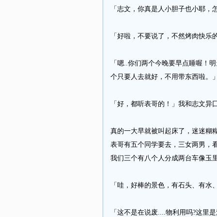
「志文，你真是人小胆子也小耶，怎
「好啦，不要说了，不然烤肉快乐的
「嗯..你们两个今晚要早点睡喔！
个只要人去就好，不用带东西啦。
「好，都听表哥的！」我和志文异
真的一大早就被叫起床了，迷迷糊糊
表哥有五个同学要去，三女两男，
我们三个有八个人分成两台车像玉里溪
「哇，好棒的景色，有石头、有水、有
「这不是在说废....物利用吗?这里