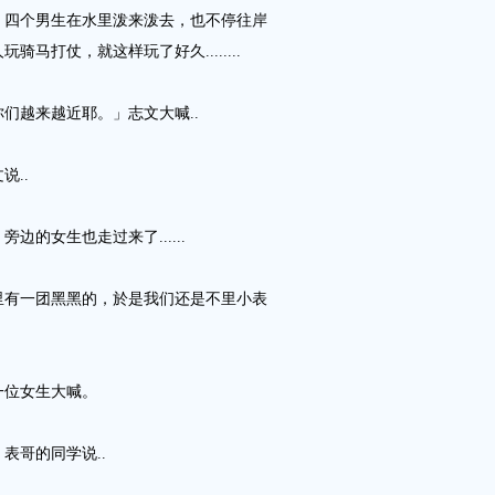
，四个男生在水里泼来泼去，也不停往岸
马打仗，就这样玩了好久........
们越来越近耶。」志文大喊..
说..
的女生也走过来了......
里有一团黑黑的，於是我们还是不里小表
一位女生大喊。
表哥的同学说..