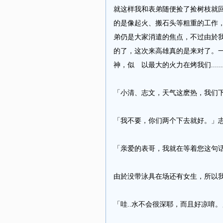
就这样我和表弟随便捡了捡树枝就
的是像起火、搬石头等粗重的工作
弟仍是大家消遣的焦点，不过由於我
的了，这次来高雄真的是来对了。
神，似 以最大的火力在烤我们........
「小清、志文，天气这麽热，我们下
「我不要，你们两个下去就好。」志
「亲爱的表哥，我就在等着您这句话
由於没带泳具在场还有女生，所以我和
「哇..水不会很深耶，而且好凉唷。