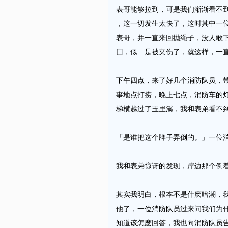
表哥能够拉到，可是我们渐渐看不
，这一切发生太快了，这时其中一
表哥，并一直来回抛绳子，没人敢
囗，似 是被夹伤了，就这样，一直等
下午四点，来了好几个消防队员，
事地点打捞，晚上七点，消防车的
梯横越过了玉里溪，我和表弟看不到那团
「是谁把这个牌子弄倒的。」一位消防队
我和表弟惊讶的发现，岸边那个倒着
其实我明白，根本不是什麽暗潮，
他了，一位消防队员过来问我们为
知道该怎麽回答，我也向消防队员告诉了