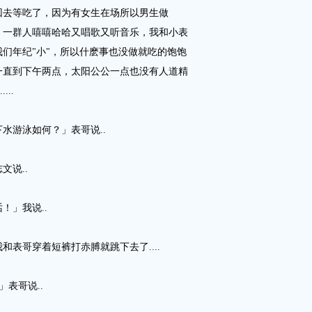
回去等吃了，因为有女生在场所以男生做
，一群人嘻嘻哈哈又唱歌又听音乐，我和小表
们年纪"小"，所以什麽事也没做就吃的饱饱
一直到下午两点，太阳公公一点也没有人道精
...
水游泳如何？」表哥说..
文说..
！」我说..
表哥穿着短裤打赤膊就跳下去了....
」表哥说..