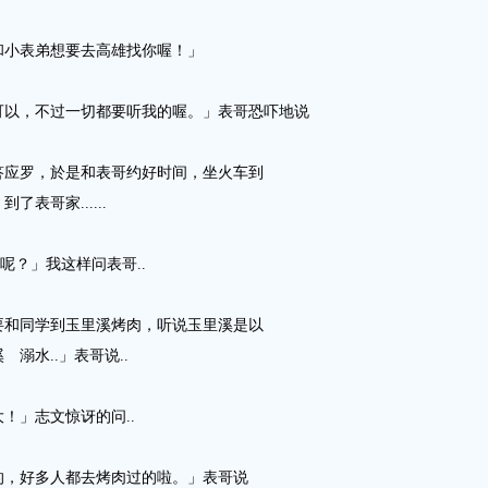
和小表弟想要去高雄找你喔！」
可以，不过一切都要听我的喔。」表哥恐吓地说
答应罗，於是和表哥约好时间，坐火车到
表哥家......
呢？」我这样问表哥..
要和同学到玉里溪烤肉，听说玉里溪是以
溺水..」表哥说..
！」志文惊讶的问..
的，好多人都去烤肉过的啦。」表哥说