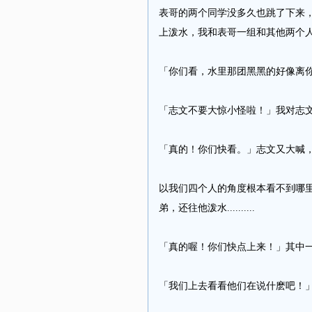
表哥的两个同学没多久也跳了下来
上泼水，我和表哥一组和其他两个人玩骑
「你们看，水里那团黑黑的好像离你
「志文不要大惊小怪啦！」我对志文
「真的！你们快看。」志文又大喊，旁边
以我们四个人的角度根本看不到哪
弟，还往他泼水..........
「真的喔！你们快点上来！」其中
「我们上去看看他们在说什麽吧！」