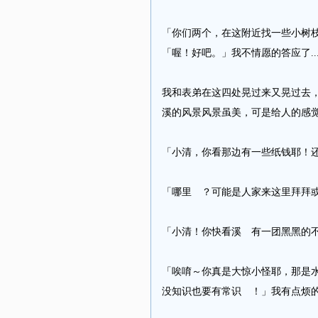
「你们两个，在这附近找一些小树
「喔！好吧。」我不情愿的答应了.....
我和表弟在这四处晃过来又晃过去
溪的风景风景虽美，可是给人的感觉并
「小清，你看那边有一些纸钱耶！还
「哪里 ？可能是人家来这里拜拜或
「小清！你快看溪 有一团黑黑的不
「唉唷～你真是大惊小怪耶，那是
没知识也要有常识 ！」我有点烦