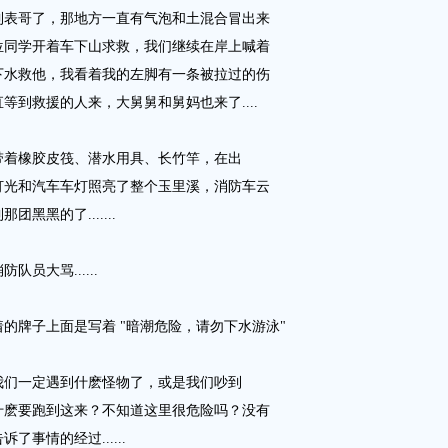
到表哥了，那地方一直有气泡和土混合冒出来
位同学开着车下山求救，我们继续在岸上喊着
下水救他，我看着我的左脚有一条被拉过的伤
到救援的人来，大舅舅和舅妈也来了....
带着橡胶皮筏、潜水用具、长竹竿，在出
灯光和汽车车灯照亮了整个玉里溪，消防车云
黑黑的了.......
员大骂......
的牌子上面是写着 "暗潮危险，请勿下水游泳"
我们一定遇到什麽怪物了，或是我们吵到
什麽要跑到这来？不知道这里很危险吗？没有
事情的经过......