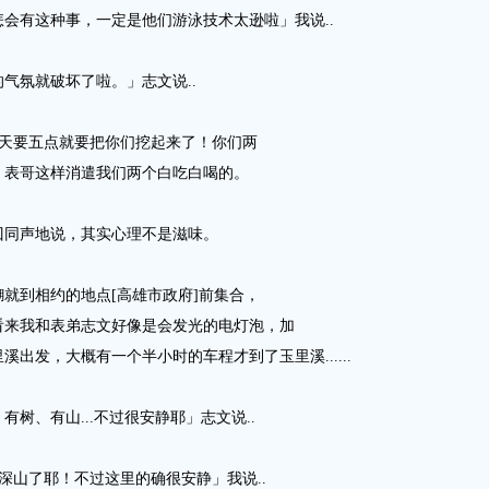
会有这种事，一定是他们游泳技术太逊啦」我说..
气氛就破坏了啦。」志文说..
明天要五点就要把你们挖起来了！你们两
」表哥这样消遣我们两个白吃白喝的。
囗同声地说，其实心理不是滋味。
就到相约的地点[高雄市政府]前集合，
看来我和表弟志文好像是会发光的电灯泡，加
出发，大概有一个半小时的车程才到了玉里溪......
树、有山...不过很安静耶」志文说..
是深山了耶！不过这里的确很安静」我说..