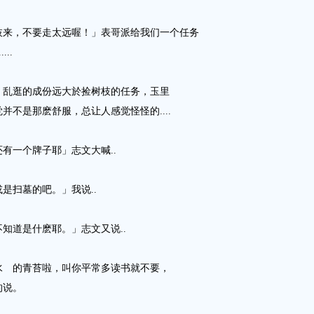
枝来，不要走太远喔！」表哥派给我们一个任务
..
，乱逛的成份远大於捡树枝的任务，玉里
不是那麽舒服，总让人感觉怪怪的....
有一个牌子耶」志文大喊..
是扫墓的吧。」我说..
知道是什麽耶。」志文又说..
水 的青苔啦，叫你平常多读书就不要，
的说。